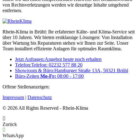
von Rechtsverletzungen werden wir derartige Inhalte umgehend
entfernen.
Rhein-Klima in Brühl: Ihr erfahrener Kälte- und Klima-Service seit
über 10 Jahren. Wir bieten erstklassige Lösungen: Von Installation
über Wartung bis Reparaturen stehen wir Ihnen zur Seite. Unser
Team installiert effiziente Anlagen für optimales Raumklima.
Jetzt Anfragen:
Angebot heute noch erhalten
Telefon:
Telefon: 02232 577 88 20
Showroom & Büro:
Hamburger Straße 13A, 50321 Brühl
Büro-Zeiten
Mo-Fr:
08:00 - 17:00
Offene Stellenanzeigen:
Karriere bei RheinKlima
Impressum
|
Datenschutz
© 2026 All Rights Reserved - Rhein-Klima
Zurück
WhatsApp