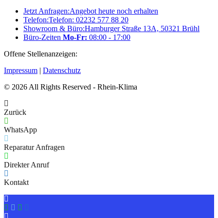
Jetzt Anfragen:
Angebot heute noch erhalten
Telefon:
Telefon: 02232 577 88 20
Showroom & Büro:
Hamburger Straße 13A, 50321 Brühl
Büro-Zeiten
Mo-Fr:
08:00 - 17:00
Offene Stellenanzeigen:
Karriere bei RheinKlima
Impressum
|
Datenschutz
© 2026 All Rights Reserved - Rhein-Klima
Zurück
WhatsApp
Reparatur Anfragen
Direkter Anruf
Kontakt