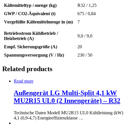
Kältemitteltyp /-menge (kg)
R32 / 1,25
GWP / CO2-Äquivalent (t)
675 / 0,84
Vorgefüllte Kältemittelmenge in (m)
7
Betriebsstrom Kühlbetrieb /
9,0 / 9,0
Heizbetrieb (A)
Empf. Sicherungsgröße (A)
20
Spannungsversorgung (V / Hz)
230 / 50
Related products
Read more
Außengerät LG Multi-Split 4,1 kW
MU2R15 UL0 (2 Innengeräte) – R32
Technische Daten Modell MU2R15 UL0 Kühlleistung (kW)
4,1 (0,9-4,7) Energieeffizienzklasse …