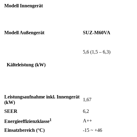
Modell Innengerät
Modell Außengerät
SUZ-M60VA
5,6 (1,5 – 6,3)
Kälteleistung (kW)
Leistungsaufnahme inkl. Innengerät
1,67
(kW)
SEER
6,2
1
A++
Energieeffizienzklasse
Einsatzbereich (°C)
-15 ~ +46