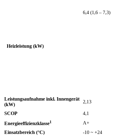
6,4 (1,6 – 7,3)
Heizleistung (kW)
Leistungsaufnahme inkl. Innengerät
2,13
(kW)
SCOP
4,1
1
A+
Energieeffizienzklasse
Einsatzbereich (°C)
-10 ~ +24