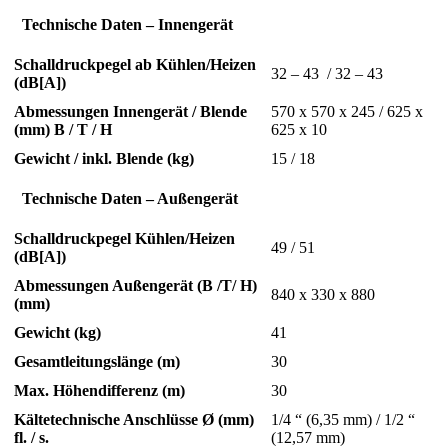
Technische Daten – Innengerät
Schalldruckpegel ab Kühlen/Heizen
32 – 43 / 32 – 43
(dB[A])
Abmessungen Innengerät / Blende
570 x 570 x 245 / 625 x
(mm) B / T / H
625 x 10
Gewicht / inkl. Blende (kg)
15 / 18
Technische Daten – Außengerät
Schalldruckpegel Kühlen/Heizen
49 / 51
(dB[A])
Abmessungen Außengerät (B /T/ H)
840 x 330 x 880
(mm)
Gewicht (kg)
41
Gesamtleitungslänge (m)
30
Max. Höhendifferenz (m)
30
Kältetechnische Anschlüsse Ø (mm)
1/4 “ (6,35 mm) / 1/2 “
fl. / s.
(12,57 mm)