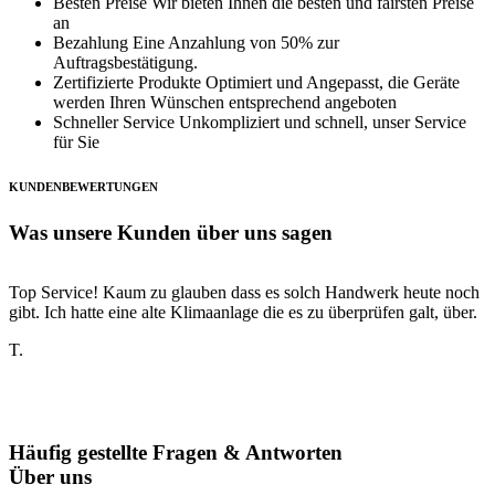
Besten Preise
Wir bieten Ihnen die besten und fairsten Preise
an
Bezahlung
Eine Anzahlung von 50% zur
Auftragsbestätigung.
Zertifizierte Produkte
Optimiert und Angepasst, die Geräte
werden Ihren Wünschen entsprechend angeboten
Schneller Service
Unkompliziert und schnell, unser Service
für Sie
KUNDENBEWERTUNGEN
Was unsere Kunden über uns sagen
Top Service! Kaum zu glauben dass es solch Handwerk heute noch
I
gibt. Ich hatte eine alte Klimaanlage die es zu überprüfen galt, über.
i
s
T.
P
K
Häufig gestellte Fragen & Antworten
Über uns