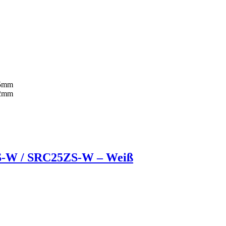
35mm
52mm
ZS-W / SRC25ZS-W – Weiß