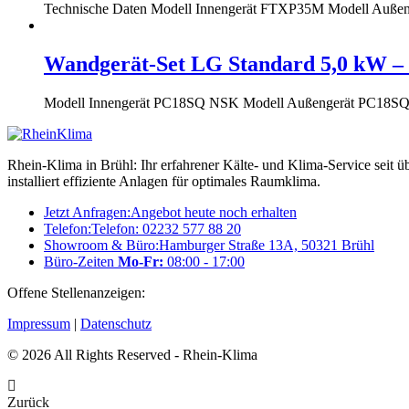
Technische Daten Modell Innengerät FTXP35M Modell Auße
Wandgerät-Set LG Standard 5,0 kW 
Modell Innengerät PC18SQ NSK Modell Außengerät PC18SQ
Rhein-Klima in Brühl: Ihr erfahrener Kälte- und Klima-Service seit ü
installiert effiziente Anlagen für optimales Raumklima.
Jetzt Anfragen:
Angebot heute noch erhalten
Telefon:
Telefon: 02232 577 88 20
Showroom & Büro:
Hamburger Straße 13A, 50321 Brühl
Büro-Zeiten
Mo-Fr:
08:00 - 17:00
Offene Stellenanzeigen:
Karriere bei RheinKlima
Impressum
|
Datenschutz
© 2026 All Rights Reserved - Rhein-Klima
Zurück