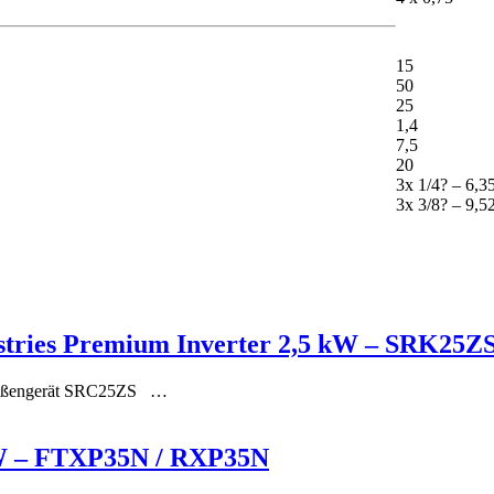
15
50
25
1,4
7,5
20
3x 1/4? – 6,
3x 3/8? – 9,
ustries Premium Inverter 2,5 kW – SRK25
 Außengerät SRC25ZS …
kW – FTXP35N / RXP35N