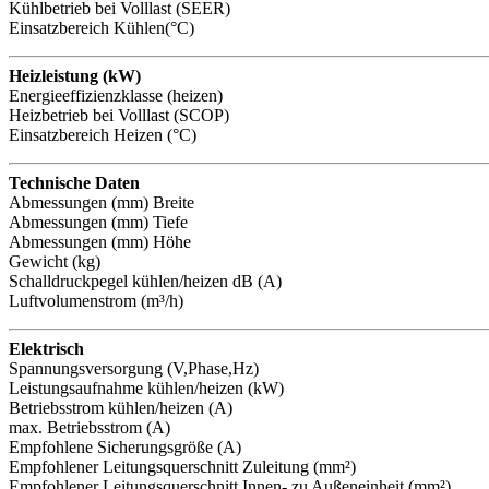
Kühlbetrieb bei Volllast (SEER)
Einsatzbereich Kühlen(°C)
Heizleistung (kW)
Energieeffizienzklasse (heizen)
Heizbetrieb bei Volllast (SCOP)
Einsatzbereich Heizen (°C)
Technische Daten
Abmessungen (mm) Breite
Abmessungen (mm) Tiefe
Abmessungen (mm) Höhe
Gewicht (kg)
Schalldruckpegel kühlen/heizen dB (A)
Luftvolumenstrom (m³/h)
Elektrisch
Spannungsversorgung (V,Phase,Hz)
Leistungsaufnahme kühlen/heizen (kW)
Betriebsstrom kühlen/heizen (A)
max. Betriebsstrom (A)
Empfohlene Sicherungsgröße (A)
Empfohlener Leitungsquerschnitt Zuleitung (mm²)
Empfohlener Leitungsquerschnitt Innen- zu Außeneinheit (mm²)