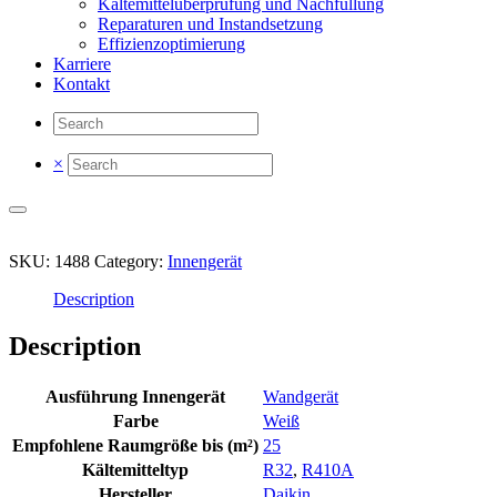
Kältemittelüberprüfung und Nachfüllung
Reparaturen und Instandsetzung
Effizienzoptimierung
Karriere
Kontakt
×
SKU:
1488
Category:
Innengerät
Description
Description
Ausführung Innengerät
Wandgerät
Farbe
Weiß
Empfohlene Raumgröße bis (m²)
25
Kältemitteltyp
R32
,
R410A
Hersteller
Daikin