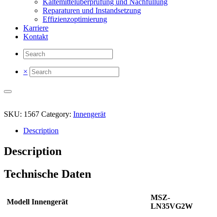
Kältemittelüberprüfung und Nachfüllung
Reparaturen und Instandsetzung
Effizienzoptimierung
Karriere
Kontakt
×
SKU:
1567
Category:
Innengerät
Description
Description
Technische Daten
MSZ-
Modell Innengerät
LN35VG2W