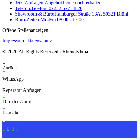
Jetzt Anfragen:
Angebot heute noch erhalten
Telefon:
Telefon: 02232 577 88 20
Showroom & Büro:
Hamburger Straße 13A, 50321 Brühl
Büro-Zeiten
Mo-Fr:
08:00 - 17:00
Offene Stellenanzeigen:
Karriere bei RheinKlima
Impressum
|
Datenschutz
© 2026 All Rights Reserved - Rhein-Klima
Zurück
WhatsApp
Reparatur Anfragen
Direkter Anruf
Kontakt