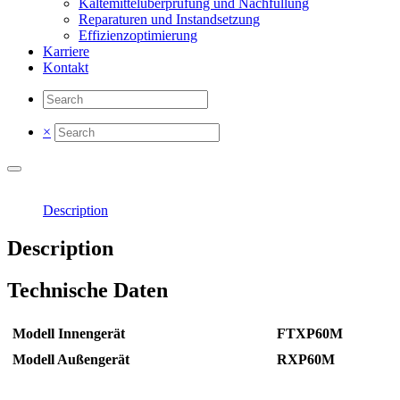
Kältemittelüberprüfung und Nachfüllung
Reparaturen und Instandsetzung
Effizienzoptimierung
Karriere
Kontakt
×
Description
Description
Technische Daten
Modell Innengerät
FTXP60M
Modell Außengerät
RXP60M