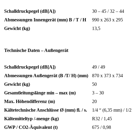
Schalldruckpegel (dB[A])
30 – 45 / 32 – 44
Abmessungen Innengerät (mm) B / T / H
990 x 263 x 295
Gewicht (kg)
13,5
Technische Daten – Außengerät
Schalldruckpegel (dB[A])
49 / 49
Abmessungen Außengerät (B /T/ H) (mm)
870 x 373 x 734
Gewicht (kg)
50
Gesamtleitungslänge min – max (m)
3 – 30
Max. Höhendifferenz (m)
20
Kältetechnische Anschlüsse Ø (mm) fl. / s.
1/4 “ (6,35 mm) / 1/2
Kältemitteltyp /-menge (kg)
R32 / 1,45
GWP / CO2-Äquivalent (t)
675 / 0,98