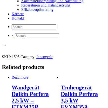
Kältemittelüberprüfung und Nachfüllung
Reparaturen und Instandsetzung
Effizienzoptimierung
Karriere
Kontakt
×
SKU:
1505
Category:
Innengerät
Related products
Read more
Wandgerät
Truhengerät
Daikin Perfera
Daikin Perfera
2,5 kW –
3,5 kW
FTXM25R
FVXM35A